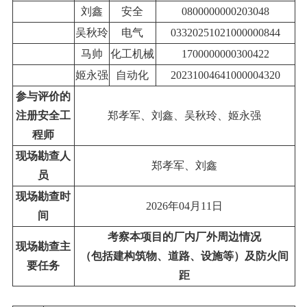
刘鑫
安全
0800000000203048
吴秋玲
电气
03320251021000000844
马帅
化工机械
1700000000300422
姬永强
自动化
20231004641000004320
参与评价的
注册安全工
郑孝军
、
刘鑫
、
吴秋玲、
姬永强
程师
现场勘查人
郑孝军
、
刘鑫
员
现场勘查时
2
0
2
6
年
0
4
月
11
日
间
考察本项目的厂内厂外周边情况
现场勘查主
（包括建构筑物、道路、设施等）及防火间
要任务
距