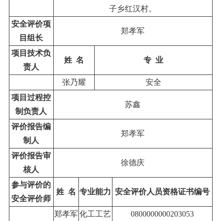
子
乡红汉村
。
安全评价项
郑孝军
目组长
项目技术负
姓
名
专
业
责人
张乃耀
安全
项目过程控
苏鑫
制负责人
评价报告编
郑孝军
制人
评价报告审
徐德庆
核人
参与评价的
姓
名
专业
能力
安全评价人员资格证书编号
安全评价师
郑孝军
化工工艺
0800000000203053